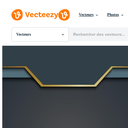
Vecteurs
Photos
Vecteurs
Toutes Images
Photos
PNGs
PSDs
SVGs
Modèles
Vecteurs
Vidéos
Motion graphics
Images Éditoriales
Événements Éditoriaux