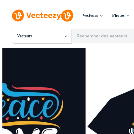
Vecteurs
Photos
Vecteurs
Toutes Images
Photos
PNGs
PSDs
SVGs
Modèles
Vecteurs
Vidéos
Motion graphics
Images Éditoriales
Événements Éditoriaux