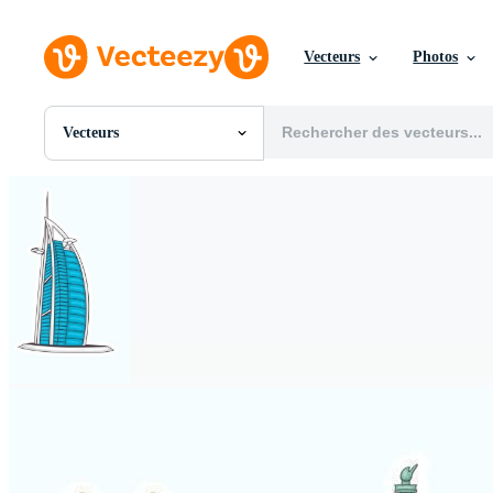
Vecteurs
Photos
Vecteurs
Toutes Images
Photos
PNGs
PSDs
SVGs
Modèles
Vecteurs
Vidéos
Motion graphics
Images Éditoriales
Événements Éditoriaux