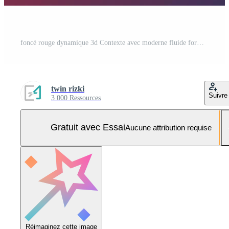
foncé rouge dynamique 3d Contexte avec moderne fluide forme concept et minimaliste affiche adapté pour divers conception médias, comprenant bannière, la toile, entête, couverture, panneau d'affichage, prospectus, et social médias Vecteur Pro et SVG Pro
twin rizki
Suivre
3 000 Ressources
Gratuit avec Essai
Aucune attribution requise
Réimaginez cette image