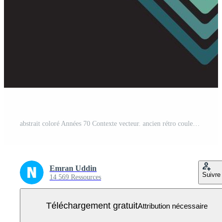
abstrait coloré Années 70 Contexte vecteur. ancien rétro couleurs de le Années 1970 années 1900, années 80, années 90. rétro style fond d'écran avec lignes, arc en ciel rayures. adapté pour affiche, bannière, décoratif, mur art. Vecteur Gratuit
Emran Uddin
Suivre
14 569 Ressources
Téléchargement gratuit
Attribution nécessaire