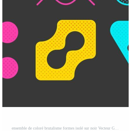
ensemble de coloré brutalisme formes isolé sur noir Vecteur Gratuit