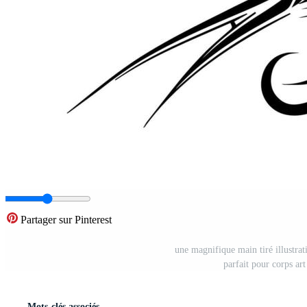
Partager sur Pinterest
une magnifique main tiré illustrati
parfait pour corps ar
Mots-clés associés