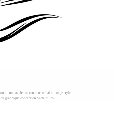
on de une avaler oiseau dans tribal tatouage style,
t ou graphique conception Vecteur Pro