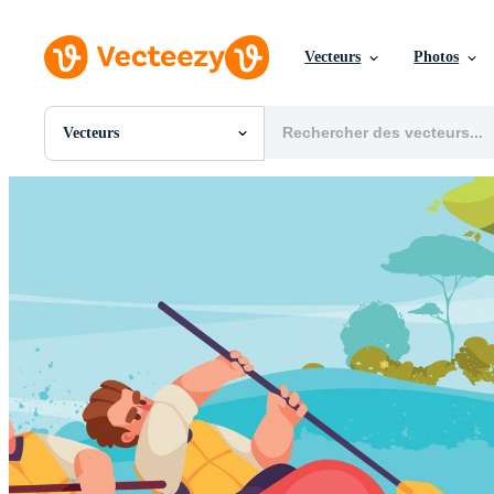
Vecteurs
Photos
Vecteurs
Toutes Images
Photos
PNGs
PSDs
SVGs
Modèles
Vecteurs
Vidéos
Motion graphics
Images Éditoriales
Événements Éditoriaux