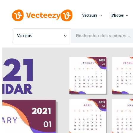
Vecteurs
Photos
Vecteurs
Toutes Images
Photos
PNGs
PSDs
SVGs
Modèles
Vecteurs
Vidéos
Motion graphics
Images Éditoriales
Événements Éditoriaux