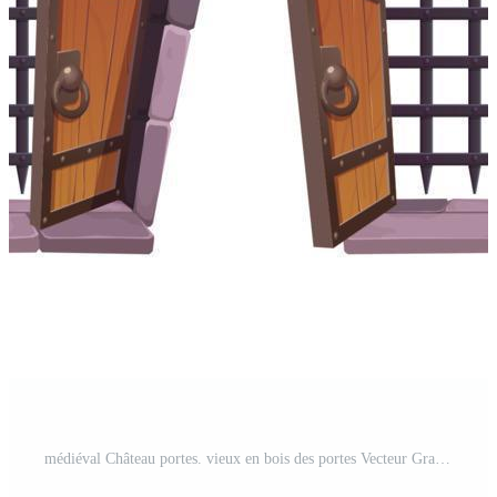
médiéval Château portes. vieux en bois des portes Vecteur Gratuit