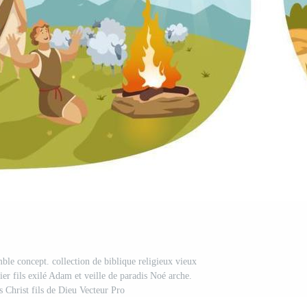
mble concept. collection de biblique religieux vieux
ier fils exilé Adam et veille de paradis Noé arche.
 Christ fils de Dieu Vecteur Pro