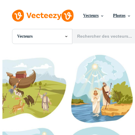
Vecteurs
Photos
Vecteurs
Toutes Images
Photos
PNGs
PSDs
SVGs
Modèles
Vecteurs
Vidéos
Motion graphics
Images Éditoriales
Événements Éditoriaux