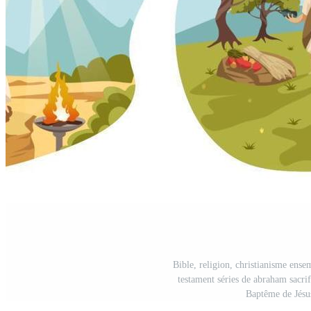
Bible, religion, christianisme ense
testament séries de abraham sacrif
Baptême de Jésus