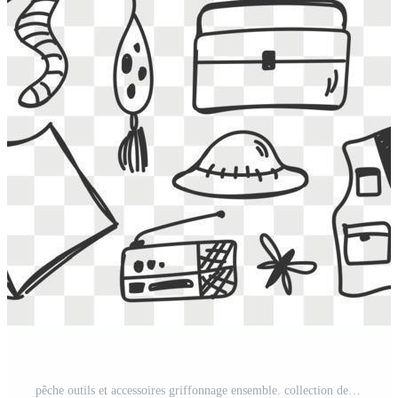
pêche outils et accessoires griffonnage ensemble. collection de main tiré crochets camping Ver de terre Vêtements seau des poissons feu lampe pour pêche sur la nature loisir loisir actif du repos sur transparent Contexte Vecteur Gratuit