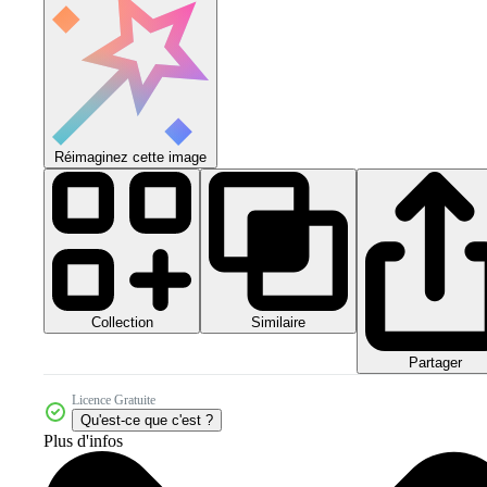
Réimaginez cette image
Collection
Similaire
Partager
Licence Gratuite
Qu'est-ce que c'est ?
Plus d'infos