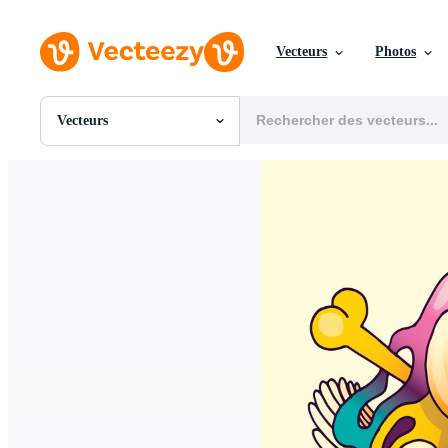
Vecteurs
Photos
Vecteurs
Toutes Images
Photos
PNGs
PSDs
SVGs
Modèles
Vecteurs
Vidéos
Motion graphics
Images Éditoriales
Événements Éditoriaux