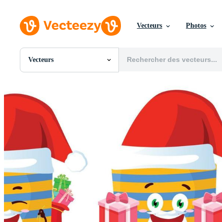
Vecteurs
Photos
Vecteurs
Toutes Images
Photos
PNGs
PSDs
SVGs
Modèles
Vecteurs
Vidéos
Motion graphics
Images Éditoriales
Événements Éditoriaux