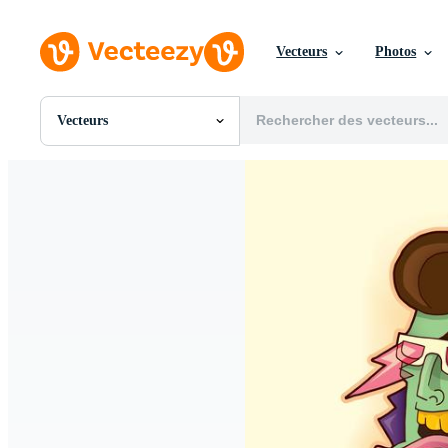
Vecteurs
Photos
Vecteurs
Toutes Images
Photos
PNGs
PSDs
SVGs
Modèles
Vecteurs
Vidéos
Motion graphics
Images Éditoriales
Événements Éditoriaux