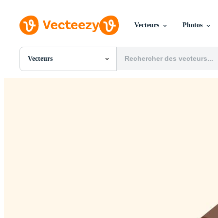
Vecteurs
Photos
Vecteurs
Toutes Images
Photos
PNGs
PSDs
SVGs
Modèles
Vecteurs
Vidéos
Motion graphics
Images Éditoriales
Événements Éditoriaux