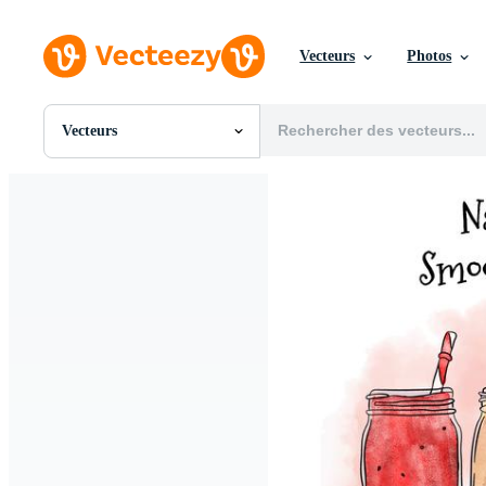
Vecteurs
Photos
Vecteurs
Toutes Images
Photos
PNGs
PSDs
SVGs
Modèles
Vecteurs
Vidéos
Motion graphics
Images Éditoriales
Événements Éditoriaux