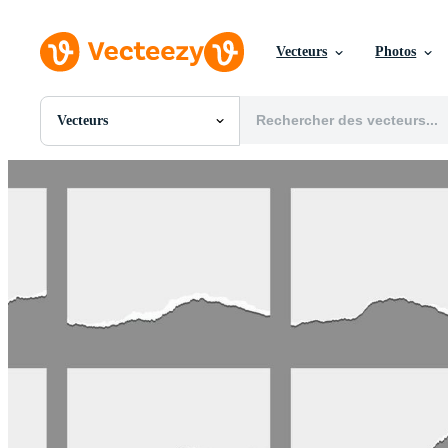
Vecteurs
Photos
Vecteurs
Toutes Images
Photos
PNGs
PSDs
SVGs
Modèles
Vecteurs
Vidéos
Motion graphics
Images Éditoriales
Événements Éditoriaux