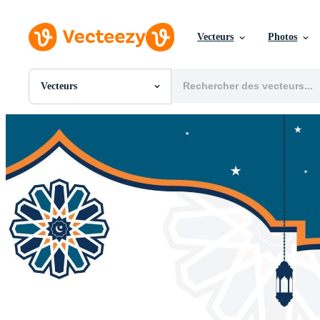
Vecteurs
Photos
Vecteurs
Toutes Images
Photos
PNGs
PSDs
SVGs
Modèles
Vecteurs
Vidéos
Motion graphics
Images Éditoriales
Événements Éditoriaux