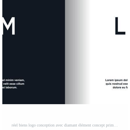
réel biens logo conception avec diamant élément concept prime vecteur Vecteur Pro et SVG Pro