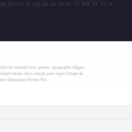
olice de caractère avec queues. typographie élégant
oratif ancien rétro concept pour logos l'image de
eur illustration Vecteur Pro