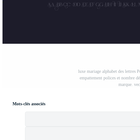
luxe mariage alphabet des lettres P
empattement polices et nombre déc
marque. vect
Mots-clés associés