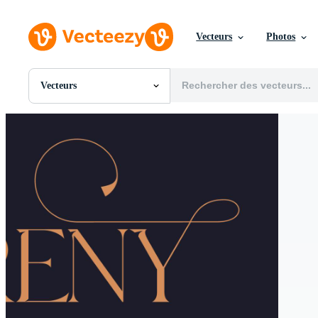
Vecteurs
Photos
Vecteurs
Toutes Images
Photos
PNGs
PSDs
SVGs
Modèles
Vecteurs
Vidéos
Motion graphics
Images Éditoriales
Événements Éditoriaux