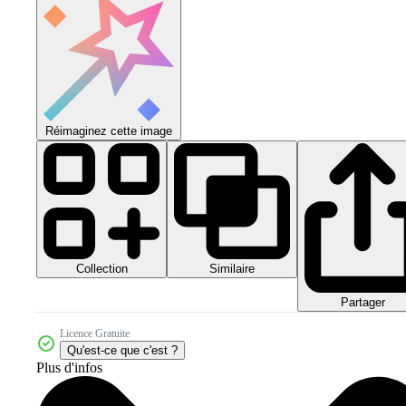
Réimaginez cette image
Collection
Similaire
Partager
Licence Gratuite
Qu'est-ce que c'est ?
Plus d'infos