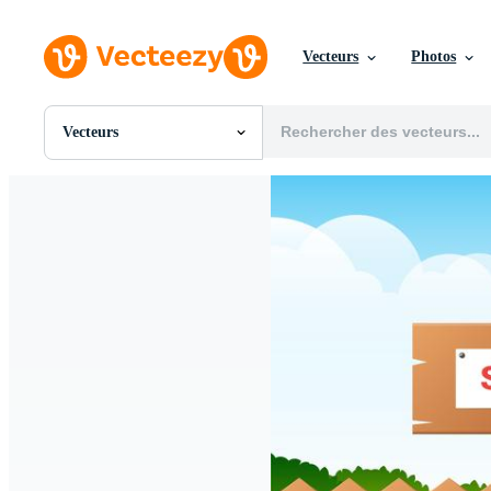
Vecteurs
Photos
Vecteurs
Toutes Images
Photos
PNGs
PSDs
SVGs
Modèles
Vecteurs
Vidéos
Motion graphics
Images Éditoriales
Événements Éditoriaux