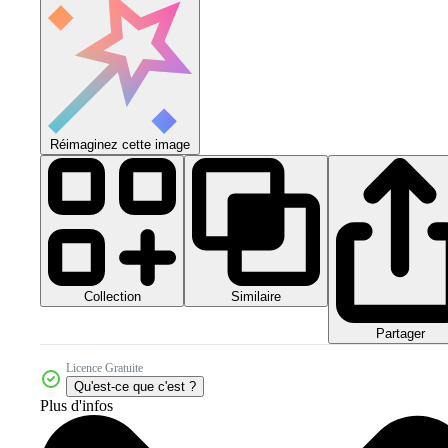
Réimaginez cette image
Collection
Similaire
Partager
Licence Gratuite
Qu'est-ce que c'est ?
Plus d'infos