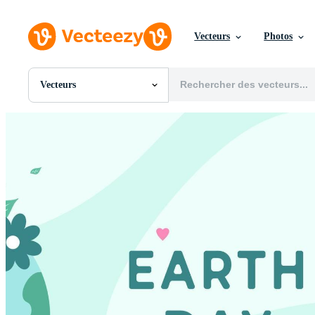
Vecteurs
Photos
Vecteurs
Toutes Images
Photos
PNGs
PSDs
SVGs
Modèles
Vecteurs
Vidéos
Motion graphics
Images Éditoriales
Événements Éditoriaux