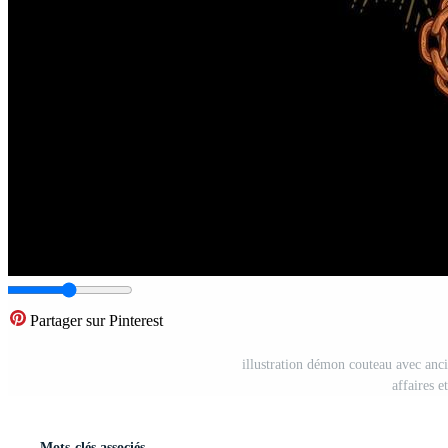
Partager sur Pinterest
illustration démon couteau avec anci
affaires 
Mots-clés associés