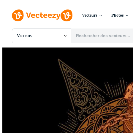
Vecteurs
Photos
Vecteurs
Toutes Images
Photos
PNGs
PSDs
SVGs
Modèles
Vecteurs
Vidéos
Motion graphics
Images Éditoriales
Événements Éditoriaux