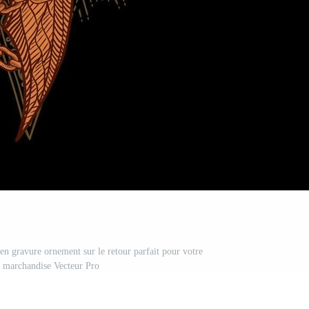
en gravure ornement sur le retour parfait pour votre
et marchandise Vecteur Pro