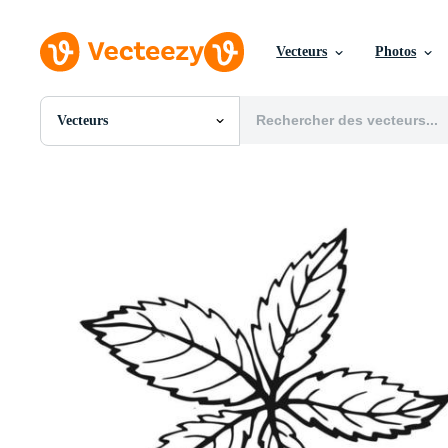
Vecteurs
Photos
Vecteurs
Toutes Images
Photos
PNGs
PSDs
SVGs
Modèles
Vecteurs
Vidéos
Motion graphics
Images Éditoriales
Événements Éditoriaux