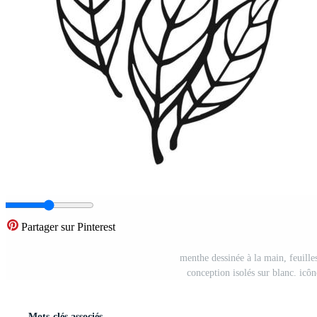
Partager sur Pinterest
menthe dessinée à la main, feuilles
conception isolés sur blanc. icôn
Mots-clés associés