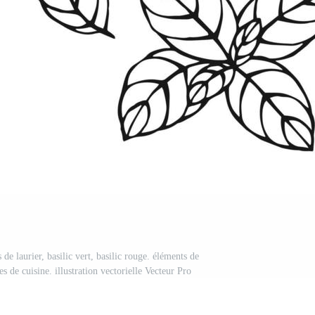
 de laurier, basilic vert, basilic rouge. éléments de
es de cuisine. illustration vectorielle Vecteur Pro