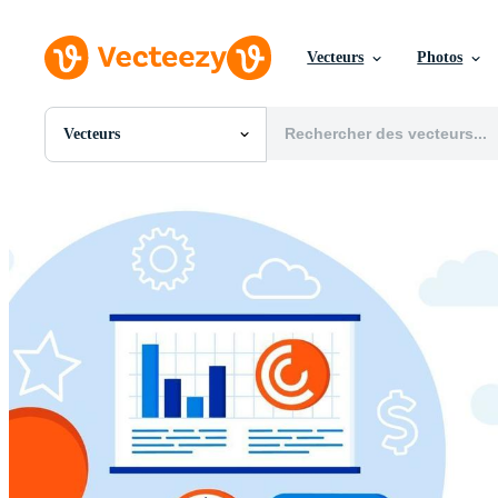
Vecteurs
Photos
Vecteurs
Toutes Images
Photos
PNGs
PSDs
SVGs
Modèles
Vecteurs
Vidéos
Motion graphics
Images Éditoriales
Événements Éditoriaux