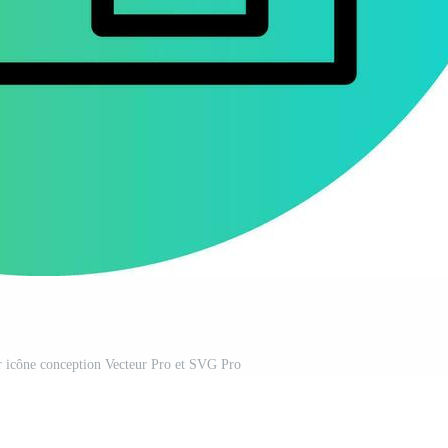
ur icône conception Vecteur Pro et SVG Pro