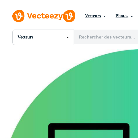
Vecteurs
Photos
Vecteurs
Toutes Images
Photos
PNGs
PSDs
SVGs
Modèles
Vecteurs
Vidéos
Motion graphics
Images Éditoriales
Événements Éditoriaux