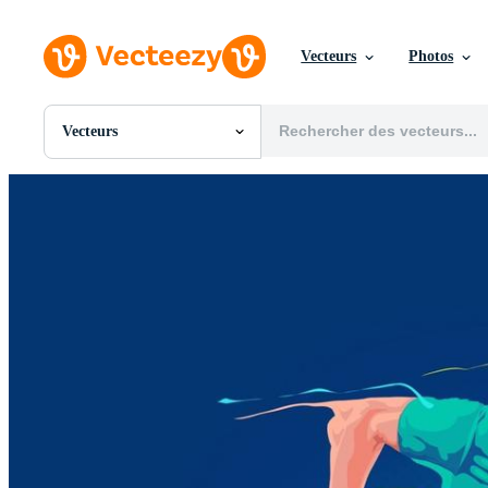
Vecteurs
Photos
Vecteurs
Toutes Images
Photos
PNGs
PSDs
SVGs
Modèles
Vecteurs
Vidéos
Motion graphics
Images Éditoriales
Événements Éditoriaux