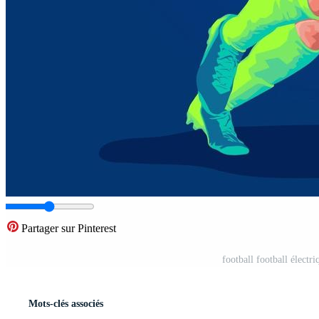
Partager sur Pinterest
football football électr
Mots-clés associés