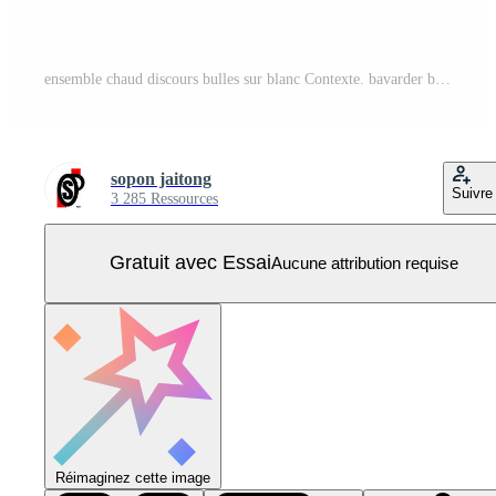
ensemble chaud discours bulles sur blanc Contexte. bavarder boîte ou bavarder vecteur carré et griffonnage message ou la communication icône nuage Parlant pour des bandes dessinées et minimal message dialogue Vecteur Pro
sopon jaitong
Suivre
3 285 Ressources
Gratuit avec Essai
Aucune attribution requise
Réimaginez cette image