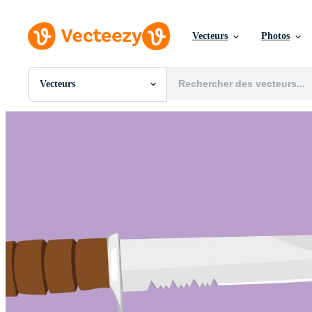
Vecteurs
Photos
Vecteurs
Toutes Images
Photos
PNGs
PSDs
SVGs
Modèles
Vecteurs
Vidéos
Motion graphics
Images Éditoriales
Événements Éditoriaux