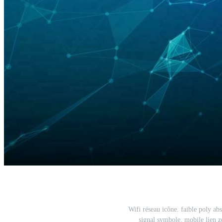
Wifi réseau icône. faible poly abs
signal symbole. mobile lien z