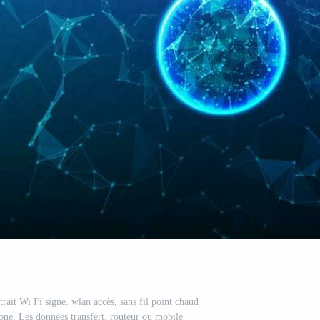
trait Wi Fi signe. wlan accès, sans fil point chaud
one. Les données transfert. routeur ou mobile