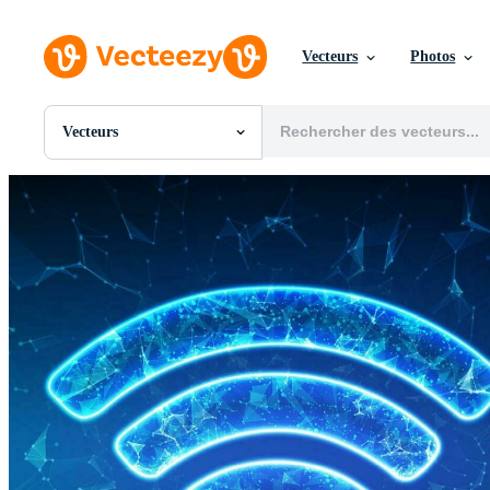
Vecteurs
Photos
Vecteurs
Toutes Images
Photos
PNGs
PSDs
SVGs
Modèles
Vecteurs
Vidéos
Motion graphics
Images Éditoriales
Événements Éditoriaux