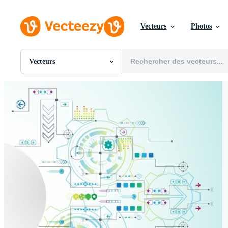
Vecteurs
Photos
Vecteurs
Toutes Images
Photos
PNGs
PSDs
SVGs
Modèles
Vecteurs
Vidéos
Motion graphics
Images Éditoriales
Événements Éditoriaux