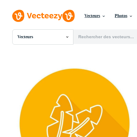
Vecteurs
Photos
Vecteurs
Toutes Images
Photos
PNGs
PSDs
SVGs
Modèles
Vecteurs
Vidéos
Motion graphics
Images Éditoriales
Événements Éditoriaux