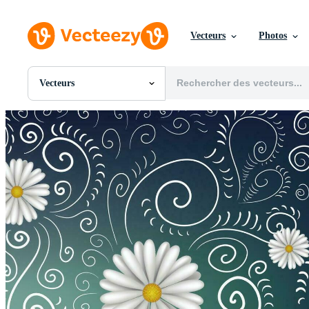
Vecteurs
Photos
Vecteurs
Toutes Images
Photos
PNGs
PSDs
SVGs
Modèles
Vecteurs
Vidéos
Motion graphics
Images Éditoriales
Événements Éditoriaux