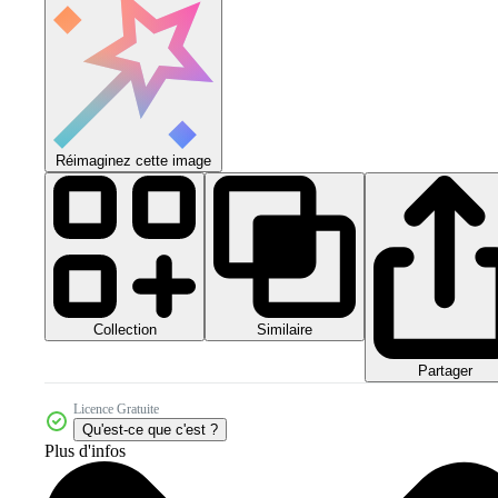
Réimaginez cette image
Collection
Similaire
Partager
Licence Gratuite
Qu'est-ce que c'est ?
Plus d'infos