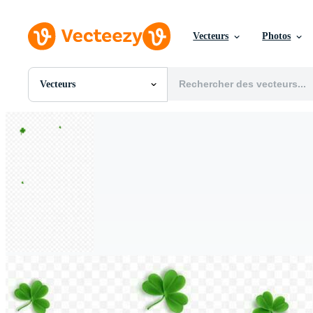
Vecteurs
Photos
Vecteurs
Toutes Images
Photos
PNGs
PSDs
SVGs
Modèles
Vecteurs
Vidéos
Motion graphics
Images Éditoriales
Événements Éditoriaux