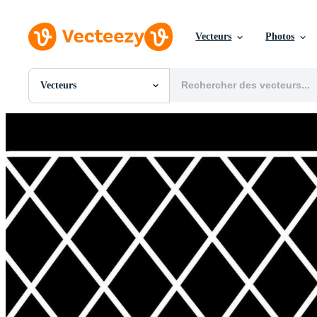
Vecteurs
Photos
Vecteurs
Toutes Images
Photos
PNGs
PSDs
SVGs
Modèles
Vecteurs
Vidéos
Motion graphics
Images Éditoriales
Événements Éditoriaux