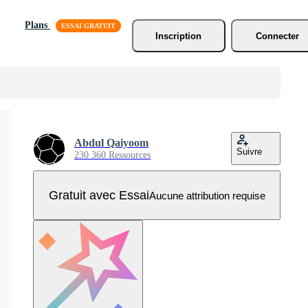
Plans
Inscription
Connecter
Abdul Qaiyoom
Suivre
230 360 Ressources
Gratuit avec Essai
Aucune attribution requise