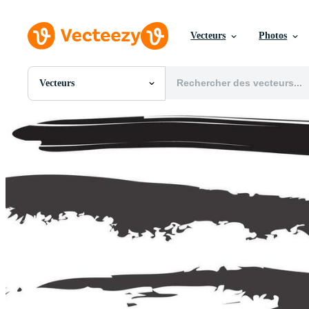
Vecteurs
Photos
Vecteurs
Toutes Images
Photos
PNGs
PSDs
SVGs
Modèles
Vecteurs
Vidéos
Motion graphics
Images Éditoriales
Événements Éditoriaux