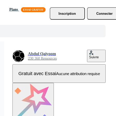
Plans
Inscription
Connecter
Abdul Qaiyoom
Suivre
230 360 Ressources
Gratuit avec Essai
Aucune attribution requise