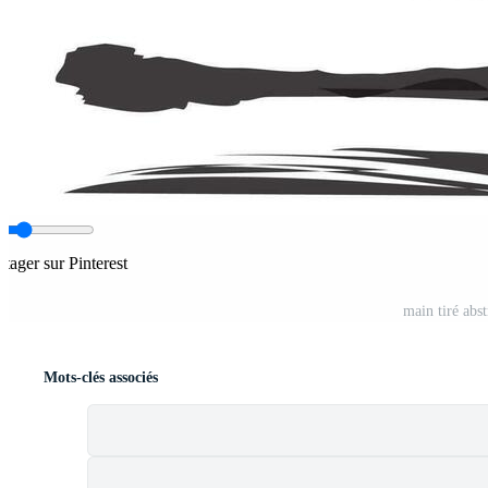
rtager sur Pinterest
main tiré abst
Mots-clés associés