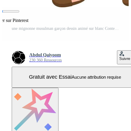
er sur Pinterest
une mignonne musulman garçon dessin animé sur blanc Contexte. Vecteur Pro
Abdul Qaiyoom
Suivre
230 360 Ressources
Gratuit avec Essai
Aucune attribution requise