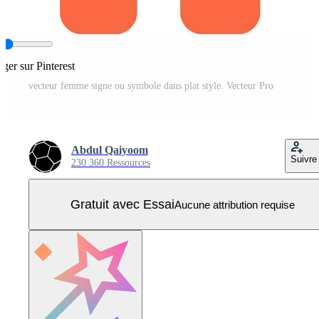
ager sur Pinterest
vecteur femme signe ou symbole dans plat style. Vecteur Pro
Abdul Qaiyoom
Suivre
230 360 Ressources
Gratuit avec Essai
Aucune attribution requise