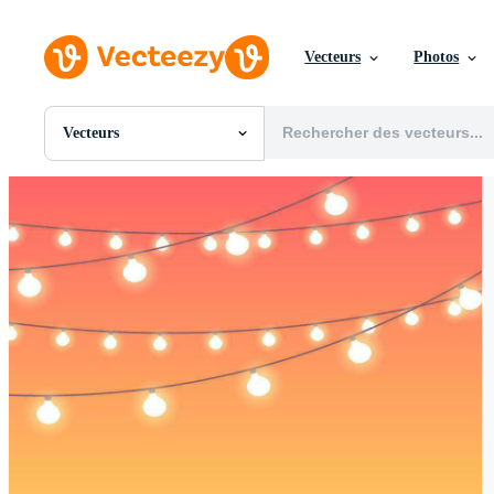
Vecteurs
Photos
Vecteurs
Toutes Images
Photos
PNGs
PSDs
SVGs
Modèles
Vecteurs
Vidéos
Motion graphics
Images Éditoriales
Événements Éditoriaux