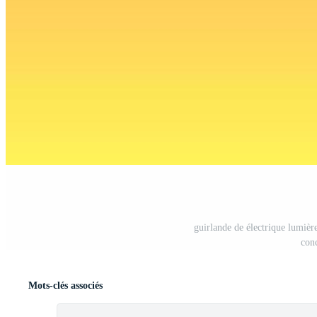
guirlande de électrique lumière
conc
Mots-clés associés