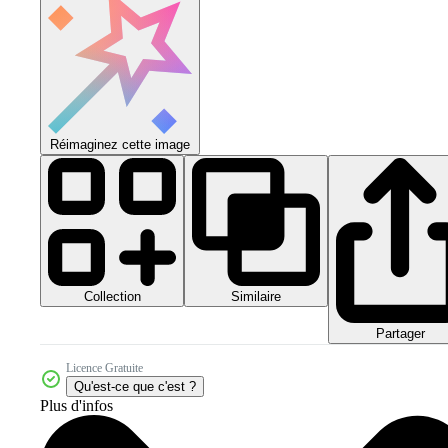
Réimaginez cette image
Collection
Similaire
Partager
Licence Gratuite
Qu'est-ce que c'est ?
Plus d'infos