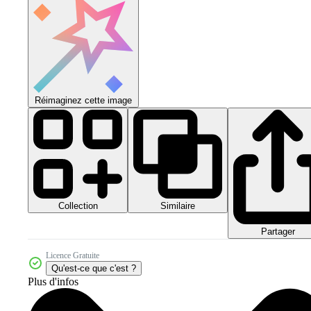
Réimaginez cette image
Collection
Similaire
Partager
Licence Gratuite
Qu'est-ce que c'est ?
Plus d'infos