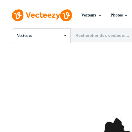
Vecteurs
Photos
Vecteurs
Toutes Images
Photos
PNGs
PSDs
SVGs
Modèles
Vecteurs
Vidéos
Motion graphics
Images Éditoriales
Événements Éditoriaux