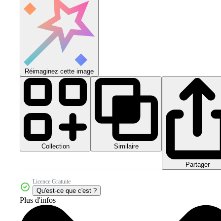
Réimaginez cette image
Collection
Similaire
Partager
Licence Gratuite
Qu'est-ce que c'est ?
Plus d'infos