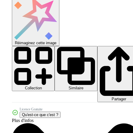
Réimaginez cette image
Collection
Similaire
Partager
Licence Gratuite
Qu'est-ce que c'est ?
Plus d'infos