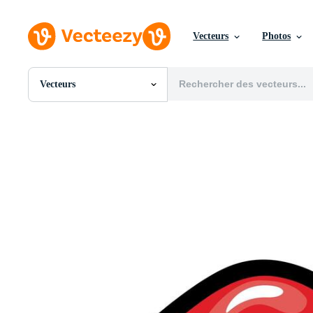
Vecteurs
Photos
Vecteurs
Toutes Images
Photos
PNGs
PSDs
SVGs
Modèles
Vecteurs
Vidéos
Motion graphics
Images Éditoriales
Événements Éditoriaux